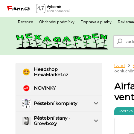
Recenze
Obchodní podmínky
Doprava a platby
Reklamac
Úvod
Headshop
odhlučněn
HexaMarket.cz
Airf
NOVINKY
vent
Pěstební komplety
Doprava
Pěstební stany -
Growboxy