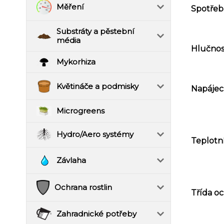
Měření
Spotřeba
Substráty a pěstební
média
Hlučnost
Mykorhiza
Květináče a podmisky
Napájecí
Microgreens
Hydro/Aero systémy
Teplotní
Závlaha
Ochrana rostlin
Třída oc
Zahradnické potřeby