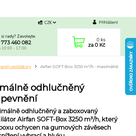
Přihlášení
CZK
 si rady? Zavolejte.
0
ks
 773 460 082
za
0 Kč
á 10:00 - 17:00
né) ventilátory
Airfan SOFT-Box 3250 m³/h - maximálně
imálně odhlučněný
 upevnění
imálně odhlučněný a zaboxovaný
ilátor Airfan SOFT-Box 3250 m³/h, který
 boxu ochycen na gumových závěsech
snížení vybrací a hluku.