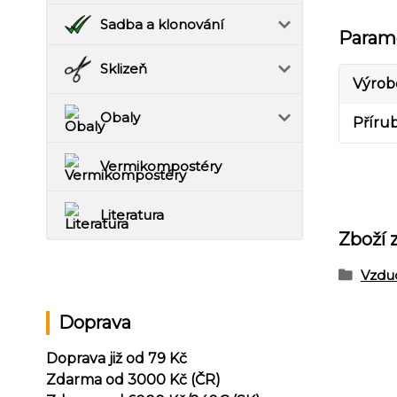
Sadba a klonování
Param
Sklizeň
Výrob
Obaly
Příru
Vermikompostéry
Literatura
Zboží 
Vzdu
Doprava
Doprava již od 79 Kč
Zdarma od 3000 Kč (ČR)