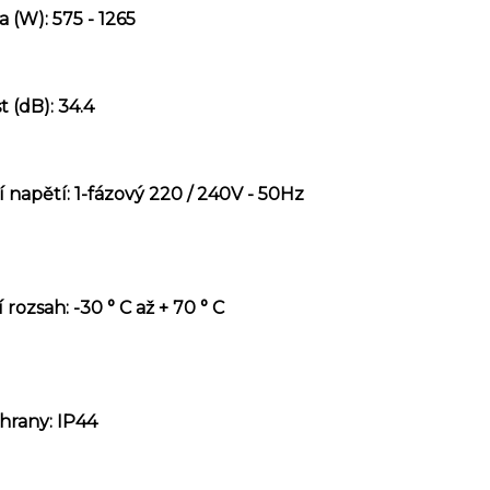
 (W): 575 - 1265
 (dB): 34.4
 napětí: 1-fázový 220 / 240V - 50Hz
 rozsah: -30 ° C až + 70 ° C
hrany: IP44