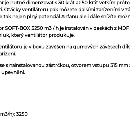
or je nutné dimenzovat s 30 krát až 50 krát větším prů
i. Otáčky ventilátoru pak můžete dalšími zařízeními v záv
e tak nejen plný potenciál Airfanu ale i dále snížíte m
or SOFT-BOX 3250 m3 / h je instalován v deskách z MDF s 
hluk, který ventilátor produkuje.
entilátoru je v boxu zavěšen na gumových závěsech dík
řízení.
se s nainstalovanou zástrčkou, otvorem vstupu 315 mm 
k upevnění.
(m3/h): 3250