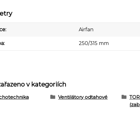
etry
ce
Airfan
ba
250/315 mm
zařazeno v kategoriích
chotechnika
Ventilátory odtahové
TOR
(zab