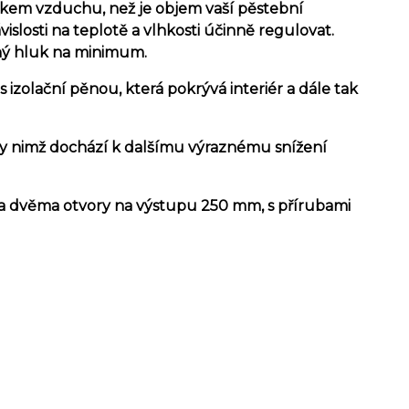
tokem vzduchu, než je objem vaší pěstební
islosti na teplotě a vlhkosti účinně regulovat.
ožný hluk na minimum.
izolační pěnou, která pokrývá interiér a dále tak
y nimž dochází k dalšímu výraznému snížení
a dvěma otvory na výstupu 250 mm, s přírubami