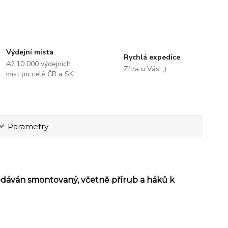
Výdejní místa
Rychlá expedice
Až 10 000 výdejních
Zítra u Vás! ;)
míst po celé ČR a SK
Parametry
odáván smontovaný, včetně přírub a háků k