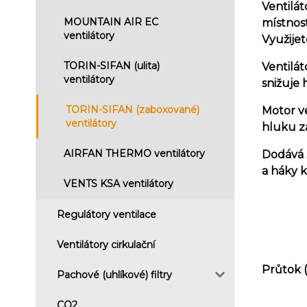
Ventilát
MOUNTAIN AIR EC
místnost
ventilátory
Využijet
TORIN-SIFAN (ulita)
Ventilát
ventilátory
snižuje 
TORIN-SIFAN (zaboxované)
Motor v
ventilátory
hluku za
AIRFAN THERMO ventilátory
Dodává 
a háky 
VENTS KSA ventilátory
Regulátory ventilace
Ventilátory cirkulační
Průtok 
Pachové (uhlíkové) filtry
CO2