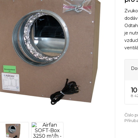
Zvuko
dodáv
Odtahu
je nut
vzduch
ventil
Do
10
8 4
Číslo 
Příruba