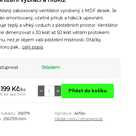
těsný zaboxovaný ventilátor vyrobený z MDF desek. Je
án smontovaný, včetně přírub a háků k upevnění.
je teplý a vlhký vzduch z pěstebních prostor. Ventilátor
né dimenzovat s 30 krát až 50 krát větším průtokem
u, než je objem vaší pěstební místnosti. Otáčky
átoru pak...
celý popis
stupnost
Skladem
 199 Kč
/
ks
Přidat do košíku
29 Kč
bez DPH
produktu:
36079
Výrobce:
Airfan
:
250/315 mm
Hlídat cenu / dostupnost