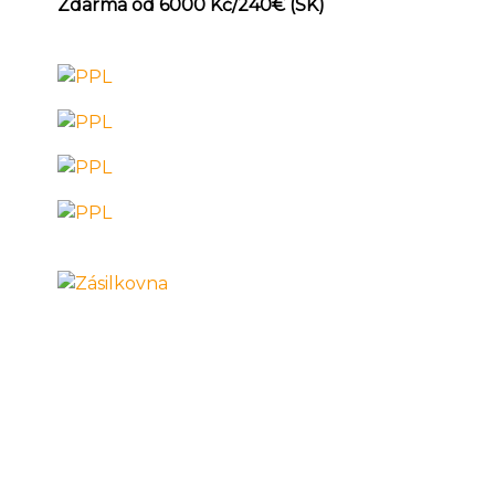
Zdarma od 6000 Kč/240
€ (SK)