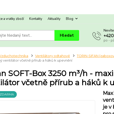
e a vratky zboží
Kontakty
Aktuality
Blog
Nevíte
Hledat
+420
po - p
Vzduchotechnika
Ventilátory odtahové
TORIN-SIFAN (zaboxova
ý ventilátor včetně přírub a háků k upevnění
an SOFT-Box 3250 m³/h - max
ilátor včetně přírub a háků k
Max
 ZDARMA
vent
je v
pro 