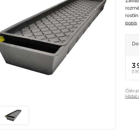
Zavlaž
rozměr
rostli
popis
Do
3 
3 3
Číslo 
Hlídat