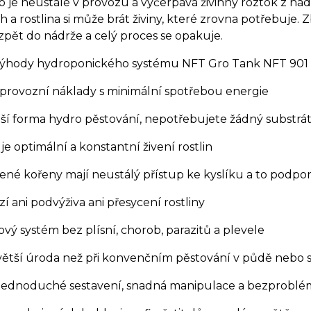
o je neustále v provozu a vyčerpává živinný roztok z n
 a rostlina si může brát živiny, které zrovna potřebuje. 
 zpět do nádrže a celý proces se opakuje.
výhody hydroponického systému NFT Gro Tank NFT 901
rovozní náklady s minimální spotřebou energie
ší forma hydro pěstování, nepotřebujete žádný substrát
e optimální a konstantní živení rostlin
 kořeny mají neustálý přístup ke kyslíku a to podporuj
ani podvýživa ani přesycení rostliny
ý systém bez plísní, chorob, parazitů a plevele
ětší úroda než při konvenčním pěstování v půdě nebo 
ednoduché sestavení, snadná manipulace a bezproblé