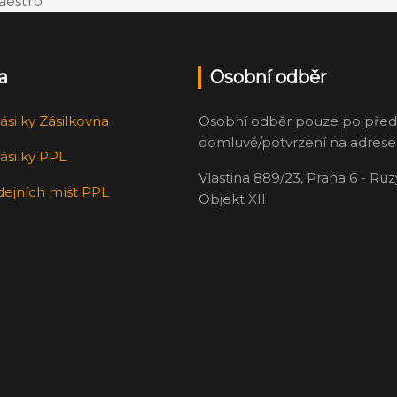
a
Osobní odběr
ásilky Zásilkovna
Osobní odběr pouze po před
domluvě/potvrzení na adrese
ásilky PPL
Vlastina 889/23, Praha 6 - Ru
dejních míst PPL
Objekt XII