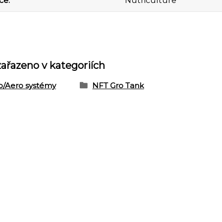
ce
Nutriculture
zařazeno v kategoriích
o/Aero systémy
NFT Gro Tank