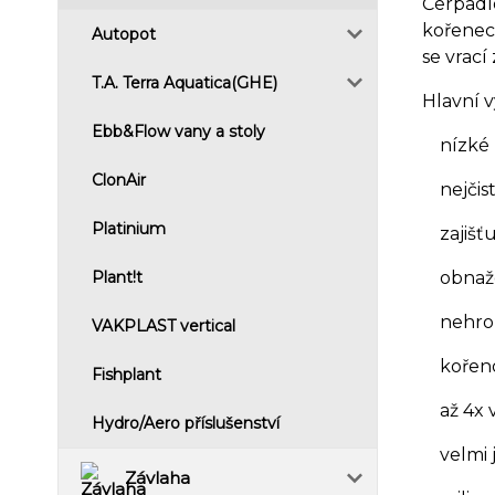
Čerpadl
kořenech
Autopot
se vrací
T.A. Terra Aquatica(GHE)
Hlavní 
Ebb&Flow vany a stoly
nízké p
ClonAir
nejčist
Platinium
zajišťuj
obnažené
Plant!t
nehrozí 
VAKPLAST vertical
kořenov
Fishplant
až 4x v
Hydro/Aero příslušenství
velmi j
Závlaha