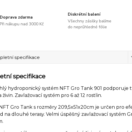
Diskrétní balení
Doprava zdarma
Všechny zásilky balíme
Při nákupu nad 3000 Kč
do neprůhledné fólie
letní specifikace
tní specifikace
lý hydroponický systém NFT Gro Tank 901 podporuje tv
a živin. Zavlažovací systém pro 6 až 12 rostlin.
FT Gro Tank s rozměry 209,5x51x20cm je určen pro efekt
d na dlouhé terasy. Velmi úspěšný zavlažovací systém Gro
m.