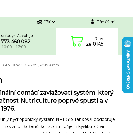
Přihlášení
CZK
 si rady? Zavolejte.
0
ks
 773 460 082
za
0 Kč
á 10:00 - 17:00
 Gro Tank 901 - 209,5x51x20cm
m
inální domácí zavlažovací systém, který
ečnost Nutriculture poprvé spustila v
 1976.
uhlý hydroponický systém NFT Gro Tank 901 podporuje
 masivních kořenů, konstantní příjem kyslíku a živin.