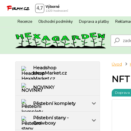
Recenze
Obchodní podmínky
Doprava a platby
Reklamac
Úvod
Headshop
HexaMarket.cz
NFT 
NOVINKY
Doprava
Pěstební komplety
Pěstební stany -
Growboxy