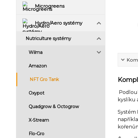
Microgreens
Hydro/Aero systémy
Nutriculture systémy
Wilma
Komp
Amazon
Komple
NFT Gro Tank
Podlouh
Oxypot
kyslíku 
Quadgrow & Octogrow
Systém N
napříkla
X-Stream
kořenů
Flo-Gro