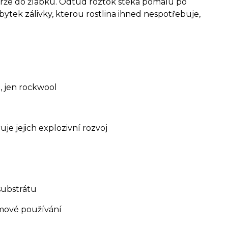
ádrže do žlábku. Odtud roztok stéká pomalu po
Zbytek zálivky, kterou rostlina ihned nespotřebuje,
, jen rockwool
e jejich explozivní rozvoj
substrátu
mové používání