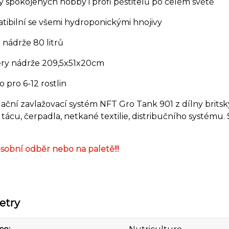
 spokojených hobby i profi pěstitelů po celém světě
bilní se všemi hydroponickými hnojivy
ádrže 80 litrů
y nádrže 209,5x51x20cm
pro 6-12 rostlin
ační zavlažovací systém NFT Gro Tank 901 z dílny britsk
tácu, čerpadla, netkané textilie, distribučního systému
sobní odběr nebo na paletě!!!
etry