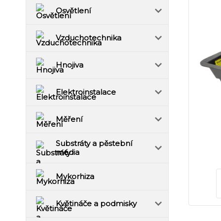
Osvětlení
Vzduchotechnika
Hnojiva
Elektroinstalace
Měření
Substráty a pěstební
média
Mykorhiza
Květináče a podmisky