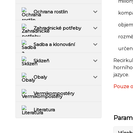
miliony
Ochrana rostlin
kompati
objem n
Zahradnické potřeby
rozměr
Sadba a klonování
určeno 
Recirkul
Sklizeň
horního 
jazyce.
Obaly
Pouze o
Vermikompostéry
Literatura
Param