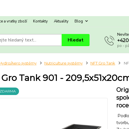
e a vratky zboží
Kontakty
Aktuality
Blog
Nevíte
Hledat
+420
po - p
Hydro/Aero systémy
Nutriculture systémy
NFT Gro Tank
NFT
Gro Tank 901 - 209,5x51x20c
Orig
 ZDARMA
spol
roce
Podlo
tvorbu