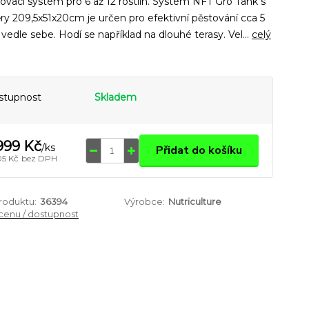
ovací systém pro 6 až 12 rostlin. Systém NFT Gro Tank s
y 209,5x51x20cm je určen pro efektivní pěstování cca 5
n vedle sebe. Hodí se například na dlouhé terasy. Vel...
celý
stupnost
Skladem
999 Kč
/
ks
Přidat do košíku
05 Kč
bez DPH
produktu:
36394
Výrobce:
Nutriculture
 cenu / dostupnost