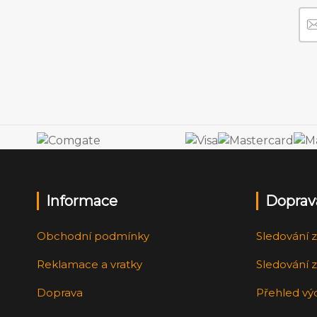
Informace
Doprav
Obchodní podmínky
Sledování z
Reklamace a vratky
Sledování z
Doprava
Přehled vý