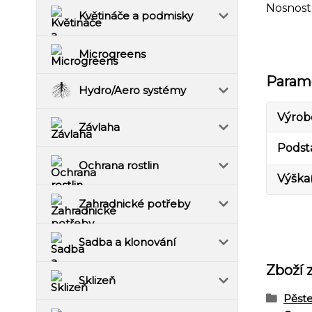
Nosnost
Květináče a podmisky
Microgreens
Param
Hydro/Aero systémy
Výrob
Závlaha
Podst
Ochrana rostlin
Výška
Zahradnické potřeby
Sadba a klonování
Zboží 
Sklizeň
Pěste