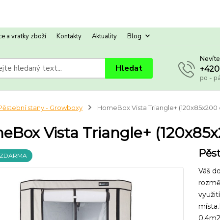
e a vratky zboží
Kontakty
Aktuality
Blog
Nevíte
Hledat
+420
po - p
Pěstební stany - Growboxy
HomeBox Vista Triangle+ (120x85x200
Box Vista Triangle+ (120x85
Pěst
 ZDARMA
Váš do
rozměr
využit
místa
0,4m2