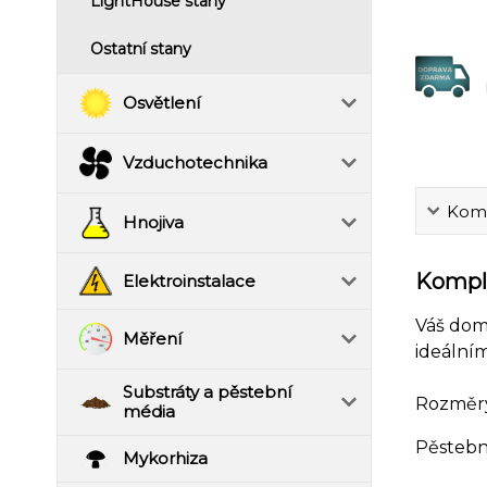
LightHouse stany
Ostatní stany
Osvětlení
Vzduchotechnika
Komp
Hnojiva
Komple
Elektroinstalace
Váš do
Měření
ideálním
Substráty a pěstební
Rozměr
média
Pěstebn
Mykorhiza