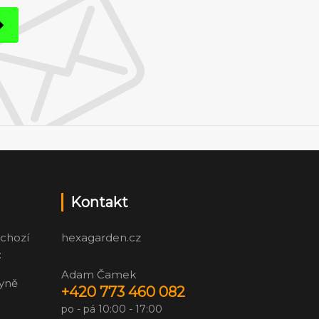
Kontakt
chozí
hexagarden.cz
:
Adam Čamek
zyně
+420 773 460 082
po - pá 10:00 - 17:00