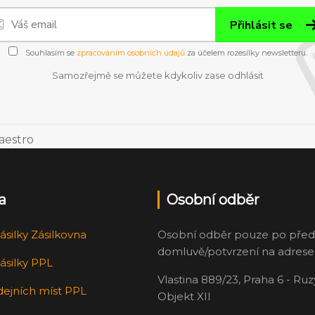
Přihlásit se
Souhlasím se
zpracováním osobních údajů
za účelem rozesílky newsletteru.
Samozřejmě se můžete kdykoliv zase odhlásit
a
Osobní odběr
ásilky Zásilkovna
Osobní odběr pouze po před
domluvě/potvrzení na adrese
ásilky PPL
Vlastina 889/23, Praha 6 - Ru
dejních míst PPL
Objekt XII