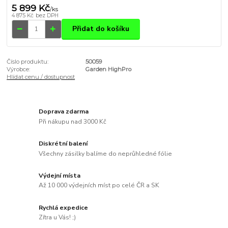
5 899 Kč
/
ks
4 875 Kč
bez DPH
Přidat do košíku
Číslo produktu:
50059
Výrobce:
Garden HighPro
Hlídat cenu / dostupnost
Doprava zdarma
Při nákupu nad 3000 Kč
Diskrétní balení
Všechny zásilky balíme do neprůhledné fólie
Výdejní místa
Až 10 000 výdejních míst po celé ČR a SK
Rychlá expedice
Zítra u Vás! ;)