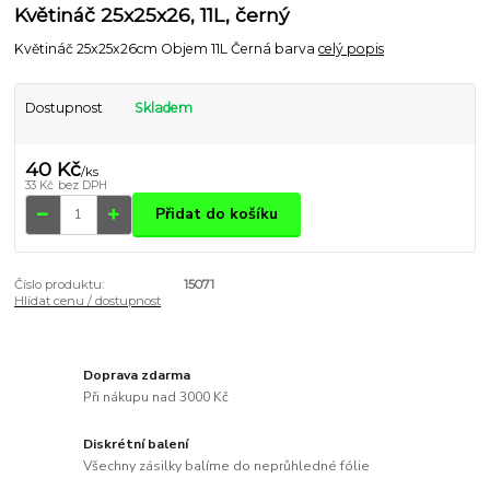
Květináč 25x25x26, 11L, černý
Květináč 25x25x26cm Objem 11L Černá barva
celý popis
Dostupnost
Skladem
40 Kč
/
ks
33 Kč
bez DPH
Přidat do košíku
Číslo produktu:
15071
Hlídat cenu / dostupnost
Doprava zdarma
Při nákupu nad 3000 Kč
Diskrétní balení
Všechny zásilky balíme do neprůhledné fólie