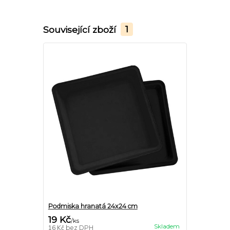
Související zboží
1
Podmiska hranatá 24x24 cm
19 Kč
/
ks
Skladem
16 Kč
bez DPH