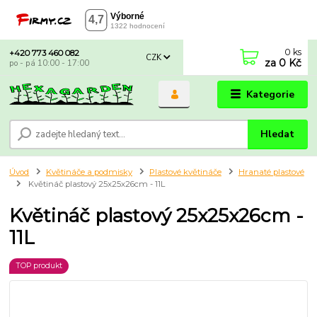
0
ks
+420 773 460 082
CZK
za
0 Kč
po - pá 10:00 - 17:00
Kategorie
Hledat
Úvod
Květináče a podmisky
Plastové květináče
Hranaté plastové
Květináč plastový 25x25x26cm - 11L
Květináč plastový 25x25x26cm -
11L
TOP produkt