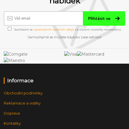
nabídek
Přihlásit se
Souhlasím se
zpracováním osobních údajů
za účelem rozesílky newsletteru.
Samozřejmě se můžete kdykoliv zase odhlásit
Informace
Obchodní podmínky
Reklamace a vratky
Doprava
Kontatky