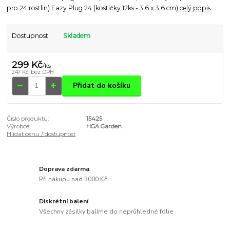
pro 24 rostlin) Eazy Plug 24 (kostičky 12ks - 3,6 x 3,6 cm)
celý popis
Dostupnost
Skladem
299 Kč
/
ks
247 Kč
bez DPH
Přidat do košíku
Číslo produktu:
15425
Výrobce:
HGA Garden
Hlídat cenu / dostupnost
Doprava zdarma
Při nákupu nad 3000 Kč
Diskrétní balení
Všechny zásilky balíme do neprůhledné fólie