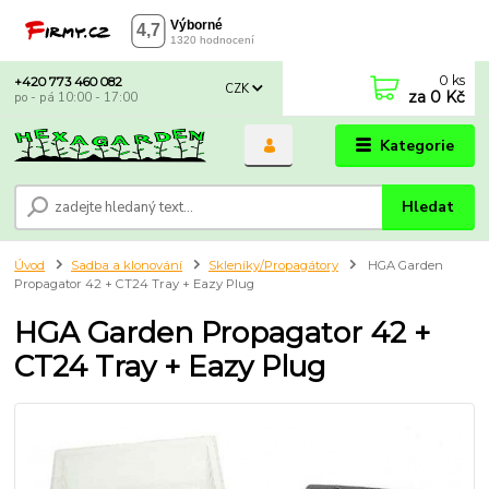
0
ks
+420 773 460 082
CZK
za
0 Kč
po - pá 10:00 - 17:00
Kategorie
Hledat
Úvod
Sadba a klonování
Skleníky/Propagátory
HGA Garden
Propagator 42 + CT24 Tray + Eazy Plug
HGA Garden Propagator 42 +
CT24 Tray + Eazy Plug