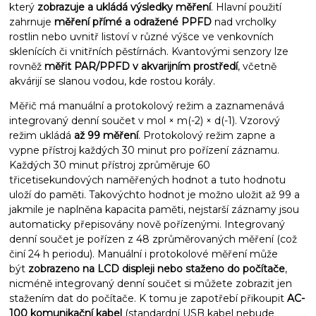
který
zobrazuje a ukládá výsledky měření
. Hlavní použití
zahrnuje
měření přímé a odražené PPFD
nad vrcholky
rostlin nebo uvnitř listoví v různé výšce ve venkovních
sklenících či vnitřních pěstírnách. Kvantovými senzory lze
rovněž
měřit PAR/PPFD v akvarijním prostředí
, včetně
akvárijí se slanou vodou, kde rostou korály.
Měřič má manuální a protokolový režim a zaznamenává
integrovaný denní součet v mol × m(-2) × d(-1). Vzorový
režim ukládá
až 99 měření
. Protokolový režim zapne a
vypne přístroj každých 30 minut pro pořízení záznamu.
Každých 30 minut přístroj zprůměruje 60
třicetisekundových naměřených hodnot a tuto hodnotu
uloží do paměti. Takovýchto hodnot je možno uložit až 99 a
jakmile je naplněna kapacita paměti, nejstarší záznamy jsou
automaticky přepisovány nově pořízenými. Integrovaný
denní součet je pořízen z 48 zprůměrovaných měření (což
činí 24 h periodu). Manuální i protokolové měření může
být
zobrazeno na LCD displeji nebo staženo do počítače
,
nicméně integrovaný denní součet si můžete zobrazit jen
stažením dat do počítače. K tomu je zapotřebí přikoupit
AC-
100 komunikační kabel
(standardní USB kabel nebude