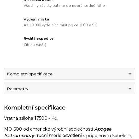
Všechny zásilky balíme do neprůhledné fólie
Výdejní místa
Až 10 000 výdejních míst po celé ČR a SK
Rychlá expedice
Zítra u Vás! ;)
Kompletní specifikace
Parametry
Kompletní specifikace
Vratná záloha 17500,- Kč.
MQ-500 od americké výrobní společnosti
Apogee
Instruments
je
ruční měřič osvětlení
s připojeným kabelem,