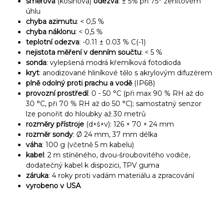
směrová
(kosínová)
odezva
: ± 5% při 75° zenitovém
úhlu
chyba azimutu
: < 0,5 %
chyba náklonu
: < 0,5 %
teplotní odezva
: -0.11 ± 0.03 % C(-1)
nejistota měření v denním součtu
: < 5 %
sonda
:
vylepšená modrá křemíková fotodioda
kryt
: anodizované hliníkové tělo s akrylovým difuzérem
plně odolný proti prachu a vodě
(IP68)
provozní prostředí
: 0 - 50 °C (při max 90 % RH až do
30 °C, při 70 % RH až do 50 °C); samostatný senzor
lze ponořit do hloubky až 30 metrů
rozměry přístroje
(d×š×v): 126 × 70 × 24 mm
rozměr sondy
: Ø 24 mm, 37 mm délka
váha
: 100 g (včetně 5 m kabelu)
kabel
: 2 m stíněného, dvou-šroubovitého vodiče,
dodatečný kabel k dispozici, TPV guma
záruka
: 4 roky proti vadám materiálu a zpracování
vyrobeno v USA