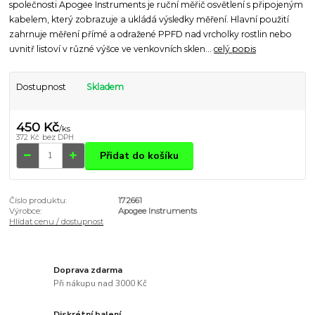
společnosti Apogee Instruments je ruční měřič osvětlení s připojeným
kabelem, který zobrazuje a ukládá výsledky měření. Hlavní použití
zahrnuje měření přímé a odražené PPFD nad vrcholky rostlin nebo
uvnitř listoví v různé výšce ve venkovních sklen...
celý popis
Dostupnost
Skladem
450 Kč
/
ks
372 Kč
bez DPH
Přidat do košíku
Číslo produktu:
172661
Výrobce:
Apogee Instruments
Hlídat cenu / dostupnost
Doprava zdarma
Při nákupu nad 3000 Kč
Diskrétní balení