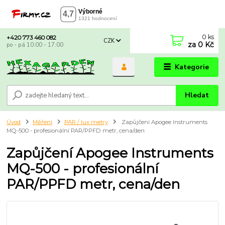
0
ks
+420 773 460 082
CZK
za
0 Kč
po - pá 10:00 - 17:00
Kategorie
Hledat
Úvod
Měření
PAR / lux metry
Zapůjčení Apogee Instruments
MQ-500 - profesionální PAR/PPFD metr, cena/den
Zapůjčení Apogee Instruments
MQ-500 - profesionální
PAR/PPFD metr, cena/den