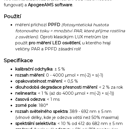
fungovat) a
ApogeeAMS software
.
Použití
měření příchozí
PPFD
(fotosyntetická hustota
fotonového toku = množství PAR, které příjme rostlina
z osvětlení)
. Oproti klasickým LUX metrům lze
použít
pro měření LED osvětlení
, u kterého hrají
veličiny PAR a PPFD zásadní roli!
Specifikace
kalibrační odchylka
: ± 5 %
rozsah měření
: 0 - 4000 µmol × m(-2) × s(-1)
opakovatelnost měření
: < 0,5 %
dlouhodobá degradace přesnosti měření
:
< 2 % za rok
nelinearita
: < 1 % (až do 4000 µmol × m(-2) × s(-1))
časová odezva
: < 1 ms
zorné pole
: 180°
rozsah světelného spektra
: 389 - 692 nm ± 5 nm
(vlnové délky, kde je odezva větší než 50% maxima)
spektrální selektivita
: < 10 % od 412 do 682 nm ± 5 nm