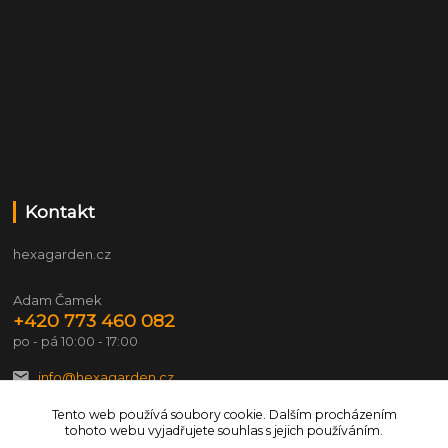
Kontakt
hexagarden.cz
Adam Čamek
+420 773 460 082
po - pá 10:00 - 17:00
info@hexagarden.cz
Tento web používá soubory cookie. Dalším procházením
tohoto webu vyjadřujete souhlas s jejich používáním.