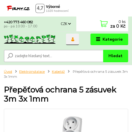
0
ks
+420 773 460 082
CZK
za
0 Kč
po - pá 10:00 - 17:00
Kategorie
Hledat
Úvod
Elektroinstalace
Kabeláž
Přepěťová ochrana 5 zásuvek 3m
3x 1mm
Přepěťová ochrana 5 zásuvek
3m 3x 1mm