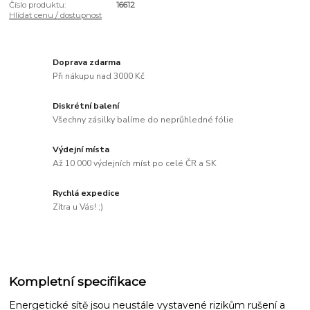
Číslo produktu:
16612
Hlídat cenu / dostupnost
Doprava zdarma
Při nákupu nad 3000 Kč
Diskrétní balení
Všechny zásilky balíme do neprůhledné fólie
Výdejní místa
Až 10 000 výdejních míst po celé ČR a SK
Rychlá expedice
Zítra u Vás! ;)
Kompletní specifikace
Energetické sítě jsou neustále vystavené rizikům rušení a