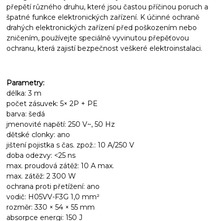
přepětí různého druhu, které jsou častou příčinou poruch a
špatné funkce elektronických zařízení. K účinné ochraně
drahých elektronických zařízení před poškozením nebo
zničením, používejte speciálně vyvinutou přepěťovou
ochranu, která zajistí bezpečnost veškeré elektroinstalaci.
Parametry:
délka: 3 m
počet zásuvek: 5× 2P + PE
barva: šedá
jmenovité napětí: 250 V~, 50 Hz
dětské clonky: ano
jištení pojistka s čas. zpož.: 10 A/250 V
doba odezvy: <25 ns
max. proudová zátěž: 10 A max.
max. zátěž: 2 300 W
ochrana proti přetížení: ano
vodič: H05VV-F3G 1,0 mm²
rozměr: 330 × 54 × 55 mm
absorpce energi: 150 J