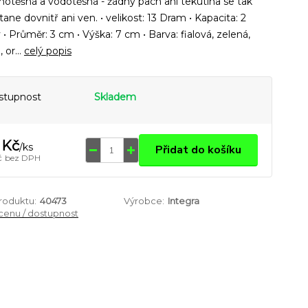
otěšná a vodotěsná - žádný pach ani tekutina se tak
ane dovnitř ani ven. • velikost: 13 Dram • Kapacita: 2
• Průměr: 3 cm • Výška: 7 cm • Barva: fialová, zelená,
 or...
celý popis
stupnost
Skladem
 Kč
/
ks
Přidat do košíku
č
bez DPH
produktu:
40473
Výrobce:
Integra
 cenu / dostupnost