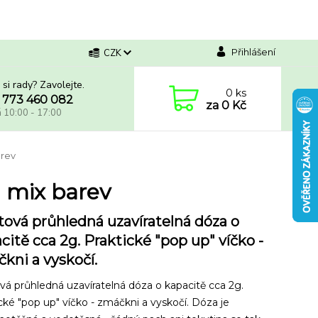
Přihlášení
CZK
 si rady? Zavolejte.
0
ks
 773 460 082
za
0 Kč
á 10:00 - 17:00
arev
a mix barev
tová průhledná uzavíratelná dóza o
citě cca 2g. Praktické "pop up" víčko -
kni a vyskočí.
vá průhledná uzavíratelná dóza o kapacitě cca 2g.
cké "pop up" víčko - zmáčkni a vyskočí. Dóza je