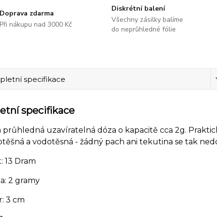
Diskrétní balení
Doprava zdarma
Všechny zásilky balíme
Při nákupu nad 3000 Kč
do neprůhledné fólie
letní specifikace
tní specifikace
 průhledná uzavíratelná dóza o kapacitě cca 2g. Praktic
ěšná a vodotěsná - žádný pach ani tekutina se tak nedo
st: 13 Dram
ta
: 2 gramy
r: 3 cm