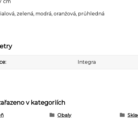
 7 cm
 fialová, zelená, modrá, oranžová, průhledná
etry
ce
Integra
zařazeno v kategoriích
eň
Obaly
Skla