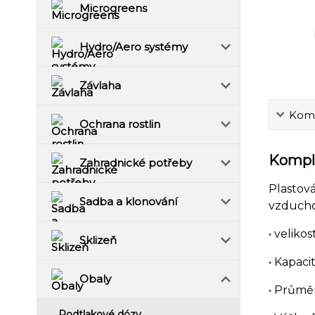
Microgreens
Hydro/Aero systémy
Závlaha
Komp
Ochrana rostlin
Komple
Zahradnické potřeby
Plastová
Sadba a klonování
vzduchot
• veliko
Sklizeň
• Kapaci
Obaly
• Průmě
Podtlakové dózy