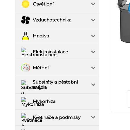
Osvětlení
Vzduchotechnika
Hnojiva
Elektroinstalace
Měření
Substráty a pěstební
média
Mykorhiza
Květináče a podmisky