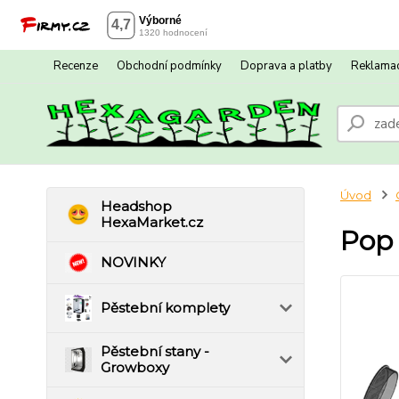
Recenze
Obchodní podmínky
Doprava a platby
Reklamac
Úvod
Headshop
HexaMarket.cz
Pop 
NOVINKY
Pěstební komplety
Pěstební stany -
Growboxy