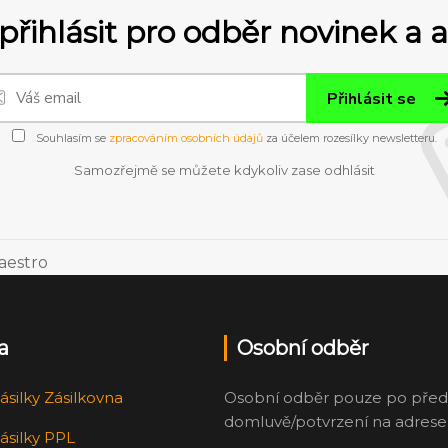
přihlásit pro odběr novinek a 
Přihlásit se
Souhlasím se
zpracováním osobních údajů
za účelem rozesílky newsletteru.
Samozřejmě se můžete kdykoliv zase odhlásit
a
Osobní odběr
ásilky Zásilkovna
Osobní odběr pouze po před
domluvě/potvrzení na adrese
ásilky PPL