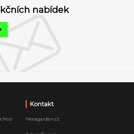
akčních nabídek
Kontakt
chozí
hexagarden.cz
: