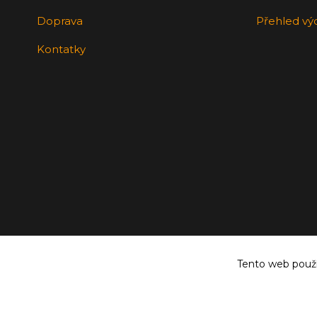
Doprava
Přehled vý
Kontatky
Tento web použí