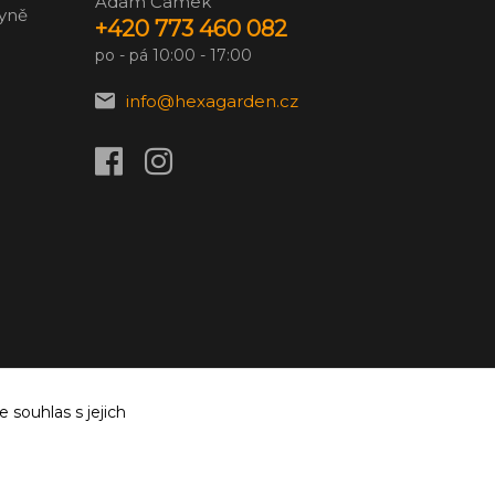
Adam Čamek
zyně
+420 773 460 082
po - pá 10:00 - 17:00
info@hexagarden.cz
souhlas s jejich