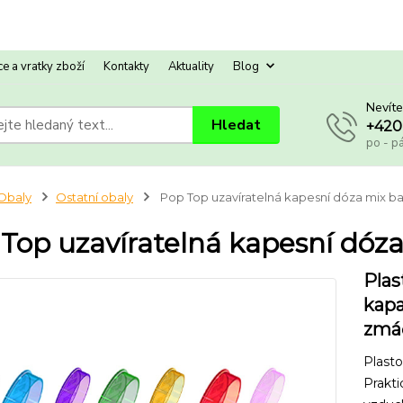
e a vratky zboží
Kontakty
Aktuality
Blog
Nevíte
Hledat
+420
po - p
Obaly
Ostatní obaly
Pop Top uzavíratelná kapesní dóza mix b
Top uzavíratelná kapesní dóz
Plas
kapa
zmáč
Plasto
Prakti