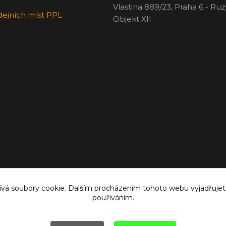
Vlastina 889/23, Praha 6 - Ru
dejních míst PPL
Objekt XII
vá soubory cookie. Dalším procházením tohoto webu vyjadřujete 
používáním.