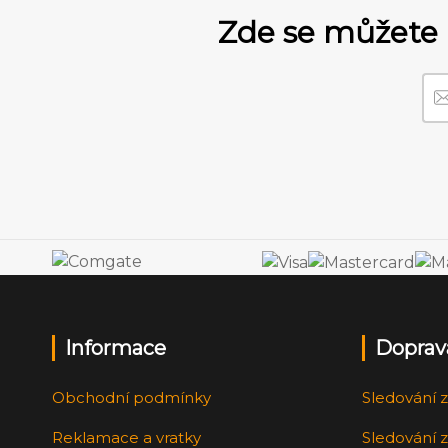
Zde se můžete 
Informace
Doprav
Obchodní podmínky
Sledování z
Reklamace a vratky
Sledování z