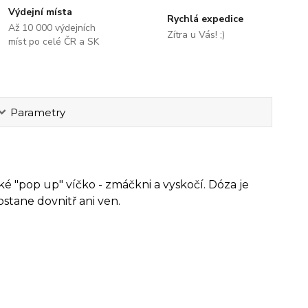
Výdejní místa
Rychlá expedice
Až 10 000 výdejních
Zítra u Vás! ;)
míst po celé ČR a SK
Parametry
ké "pop up" víčko - zmáčkni a vyskočí. Dóza je
stane dovnitř ani ven.