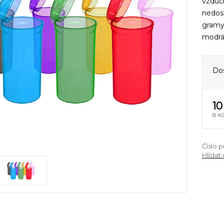
vzduch
nedost
gramy 
modrá,
Do
10
8 K
Číslo 
Hlídat