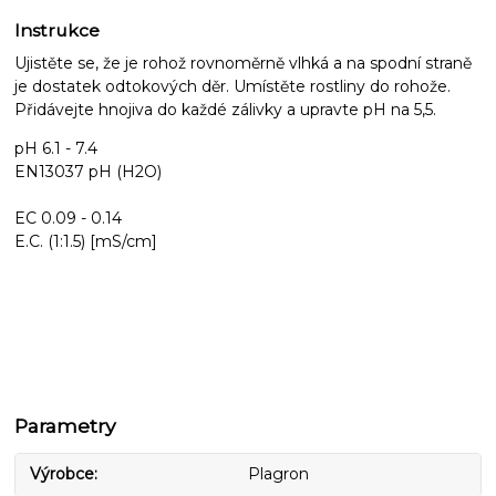
Instrukce
Ujistěte se, že je rohož rovnoměrně vlhká a na spodní straně
je dostatek odtokových děr. Umístěte rostliny do rohože.
Přidávejte hnojiva do každé zálivky a upravte pH na 5,5.
pH 6.1 - 7.4
EN13037 pH (H2O)
EC 0.09 - 0.14
E.C. (1:1.5) [mS/cm]
Parametry
Výrobce
Plagron