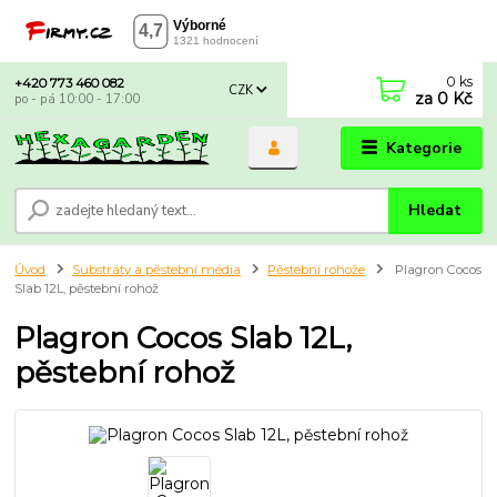
0
ks
+420 773 460 082
CZK
za
0 Kč
po - pá 10:00 - 17:00
Kategorie
Hledat
Úvod
Substráty a pěstební média
Pěstební rohože
Plagron Cocos
Slab 12L, pěstební rohož
Plagron Cocos Slab 12L,
pěstební rohož