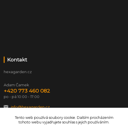
Kontakt
hexagarden.cz
Adam Čamek
+420 773 460 082
po - pá 10:00 - 17:00
info@hexagarden.cz
Tento web používá soubory cookie. Dalším procházením
tohoto webu vyjadřujete souhlas s jejich používáním.