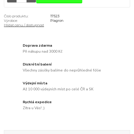
Číslo produktu:
17523
Výrobce:
Plagron
Hlídat cenu / dostupnost
Doprava zdarma
Při nákupu nad 3000 Kč
Diskrétní balení
Všechny zásilky balíme do neprůhledné fólie
Výdejní místa
Až 10 000 výdejních míst po celé ČR a SK
Rychlá expedice
Zítra u Vás! ;)