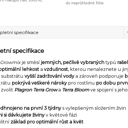
Při nákupu nad 3000 Kč
do neprůhledné fólie
letní specifikace
tní specifikace
 Growmix
je směsí
jemných, pečlivě vybraných
typů
raše
optimální lehkost
a
vzdušnost
, kterou nenaleznete u ji
e substrátu
vyšší zadržování vody
a zároveň podporuje
b
trátu
pokrývá veškeré nároky
pro rostlinu
po dobu prvn
 zvolit
Plagron Terra Grow
a
Terra Bloom
ve spojení s jeh
dhnojeno na první 3 týdny
s vylepšeným složením živin
i si dávkujete živiny
v květové fázi
litní
základ pro optimální růst a květ