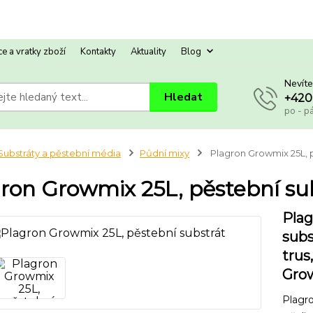
e a vratky zboží
Kontakty
Aktuality
Blog
Nevíte
Hledat
+420
po - p
Substráty a pěstební média
Půdní mixy
Plagron Growmix 25L, p
ron Growmix 25L, pěstební su
Plag
subs
trus
Grow
Plagro