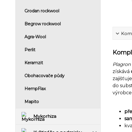
Grodan rockwool
Begrow rockwool
Komp
Agra-Wool
Perlit
Komple
Keramzit
Plagron
získává
Obohacovače půdy
zajišťuj
do subs
HempFlax
výrobce
Mapito
pře
Mykorhiza
sam
kva