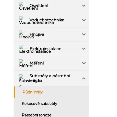
Osvětlení
Vzduchotechnika
Hnojiva
Elektroinstalace
Měření
Substráty a pěstební
média
Půdní mixy
Kokosové substráty
Pěstební rohože