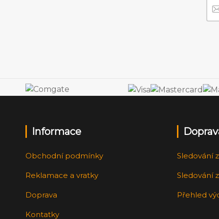
Informace
Doprav
Obchodní podmínky
Sledování z
Reklamace a vratky
Sledování z
Doprava
Přehled vý
Kontatky