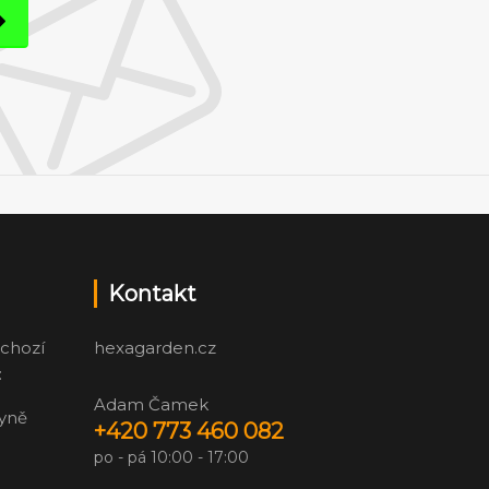
Kontakt
chozí
hexagarden.cz
:
Adam Čamek
zyně
+420 773 460 082
po - pá 10:00 - 17:00