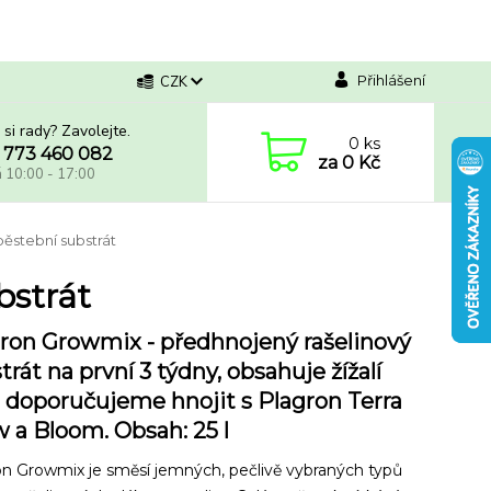
Přihlášení
CZK
 si rady? Zavolejte.
0
ks
 773 460 082
za
0 Kč
á 10:00 - 17:00
ěstební substrát
bstrát
ron Growmix - předhnojený rašelinový
trát na první 3 týdny, obsahuje žížalí
, doporučujeme hnojit s Plagron Terra
 a Bloom. Obsah: 25 l
n Growmix je směsí jemných, pečlivě vybraných typů