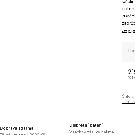
rašeli
optimá
značek
zadržo
celý p
Do
21
181 
Číslo 
Hlídat
Diskrétní balení
Doprava zdarma
Všechny zásilky balíme