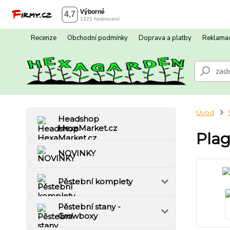
Recenze
Obchodní podmínky
Doprava a platby
Reklamac
Úvod
Headshop
HexaMarket.cz
Plag
NOVINKY
Pěstební komplety
Pěstební stany -
Growboxy