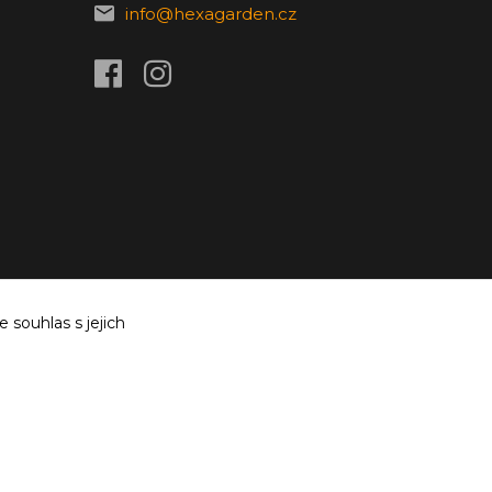
info@hexagarden.cz
souhlas s jejich