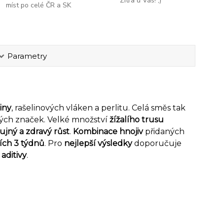
Zítra u Vás! ;)
míst po celé ČR a SK
Parametry
liny
, rašelinových vláken a perlitu. Celá směs tak
ných značek. Velké množství
žížalího trusu
ujný a zdravý růst
.
Kombinace hnojiv
přidaných
ích 3 týdnů
. Pro
nejlepší výsledky
doporučuje
o
aditivy
.