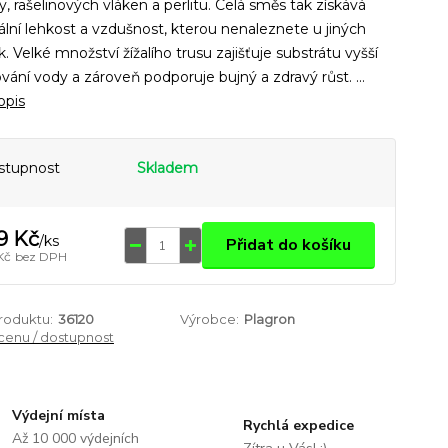
ny, rašelinových vláken a perlitu. Celá směs tak získává
lní lehkost a vzdušnost, kterou nenaleznete u jiných
. Velké množství žížalího trusu zajišťuje substrátu vyšší
vání vody a zároveň podporuje bujný a zdravý růst. ...
opis
stupnost
Skladem
9 Kč
/
ks
Přidat do košíku
Kč
bez DPH
produktu:
36120
Výrobce:
Plagron
 cenu / dostupnost
Výdejní místa
Rychlá expedice
Až 10 000 výdejních