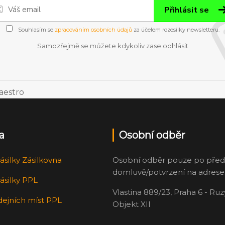
Přihlásit se
Souhlasím se
zpracováním osobních údajů
za účelem rozesílky newsletteru.
Samozřejmě se můžete kdykoliv zase odhlásit
a
Osobní odběr
ásilky Zásilkovna
Osobní odběr pouze po před
domluvě/potvrzení na adrese
ásilky PPL
Vlastina 889/23, Praha 6 - Ru
dejních míst PPL
Objekt XII