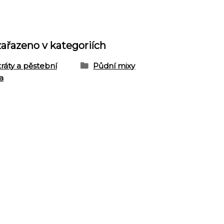
zařazeno v kategoriích
ráty a pěstební
Půdní mixy
a