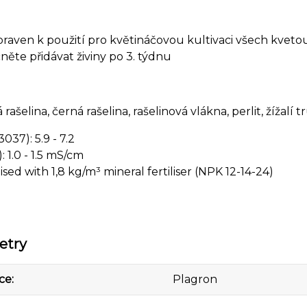
praven k použití pro květináčovou kultivaci všech kvetou
něte přidávat živiny po 3. týdnu
á rašelina, černá rašelina, rašelinová vlákna, perlit, žížalí
037): 5.9 - 7.2
5): 1.0 - 1.5 mS/cm
lised with 1,8 kg/m³ mineral fertiliser (NPK 12-14-24)
etry
ce
Plagron