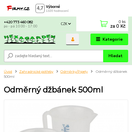
0
ks
+420 773 460 082
CZK
za
0 Kč
po - pá 10:00 - 17:00
Kategorie
Hledat
Úvod
Zahradnické potřeby
Odměrky/Pipety
Odměrný džbánek
500ml
Odměrný džbánek 500ml