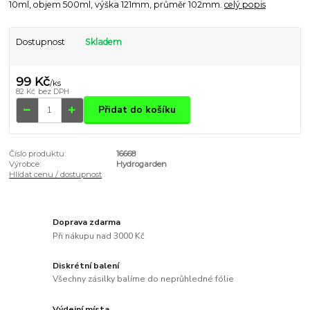
10ml, objem 500ml, výška 121mm, průměr 102mm.
celý popis
Dostupnost
Skladem
99 Kč
/
ks
82 Kč
bez DPH
Přidat do košíku
Číslo produktu:
16668
Výrobce:
Hydrogarden
Hlídat cenu / dostupnost
Doprava zdarma
Při nákupu nad 3000 Kč
Diskrétní balení
Všechny zásilky balíme do neprůhledné fólie
Výdejní místa