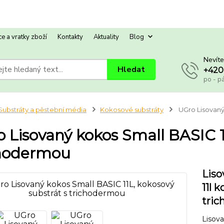
e a vratky zboží
Kontakty
Aktuality
Blog
Nevíte
Hledat
+420
po - p
Substráty a pěstební média
Kokosové substráty
UGro Lisovaný
 Lisovaný kokos Small BASIC 1
chodermou
Liso
11l 
tric
Lisova