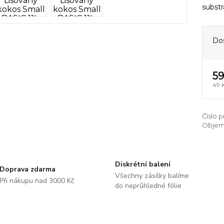
subst
Do
59
49 
Číslo 
Objem 
Diskrétní balení
Doprava zdarma
Všechny zásilky balíme
Při nákupu nad 3000 Kč
do neprůhledné fólie