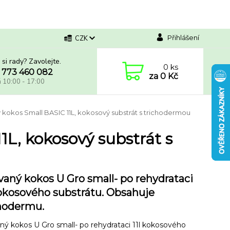
Přihlášení
CZK
 si rady? Zavolejte.
0
ks
 773 460 082
za
0 Kč
á 10:00 - 17:00
 kokos Small BASIC 11L, kokosový substrát s trichodermou
1L, kokosový substrát s
vaný kokos U Gro small- po rehydrataci
kokosového substrátu. Obsahuje
hodermu.
ný kokos U Gro small- po rehydrataci 11l kokosového