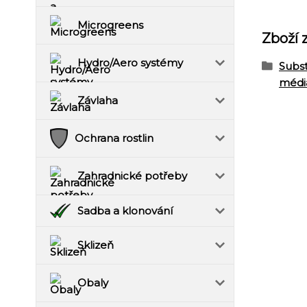
Microgreens
Zboží 
Hydro/Aero systémy
Subst
médi
Závlaha
Ochrana rostlin
Zahradnické potřeby
Sadba a klonování
Sklizeň
Obaly