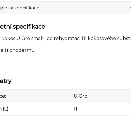
letní specifikace
tní specifikace
 kokos U Gro small- po rehydrataci 11l kokosového subst
e trichodermu.
etry
ce
U Gro
 (L)
11