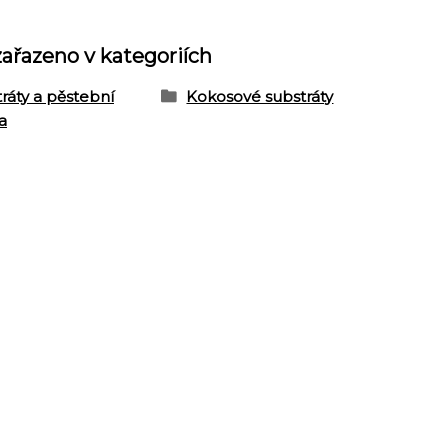
zařazeno v kategoriích
ráty a pěstební
Kokosové substráty
a