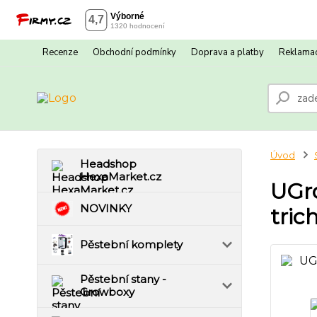
Recenze
Obchodní podmínky
Doprava a platby
Reklamac
Úvod
Headshop
HexaMarket.cz
UGro
NOVINKY
tri
Pěstební komplety
Pěstební stany -
Growboxy