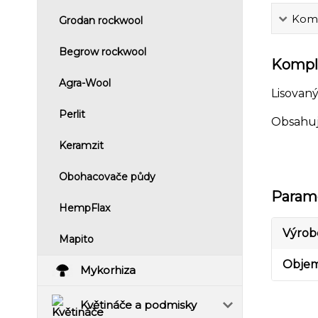
Komp
Grodan rockwool
Begrow rockwool
Komple
Agra-Wool
Lisovaný
Perlit
Obsahuj
Keramzit
Obohacovače půdy
Param
HempFlax
Výrob
Mapito
Objem
Mykorhiza
Květináče a podmisky