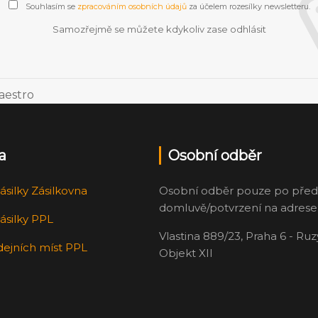
Souhlasím se
zpracováním osobních údajů
za účelem rozesílky newsletteru.
Samozřejmě se můžete kdykoliv zase odhlásit
a
Osobní odběr
ásilky Zásilkovna
Osobní odběr pouze po před
domluvě/potvrzení na adrese
ásilky PPL
Vlastina 889/23, Praha 6 - Ru
dejních míst PPL
Objekt XII