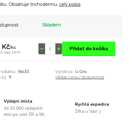
rátu. Obsahuje trichodermu.
celý popis
stupnost
Skladem
 Kč
/
ks
Přidat do košíku
Kč
bez DPH
produktu:
16433
Výrobce:
U Gro
(L):
11
Hlídat cenu / dostupnost
Výdejní místa
Rychlá expedice
Až 10 000 výdejních
Zítra u Vás! ;)
míst po celé ČR a SK