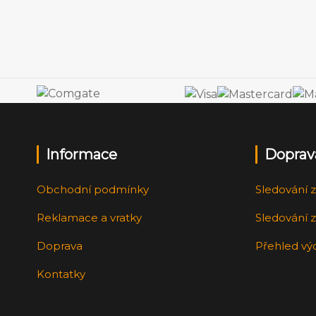
Informace
Doprav
Obchodní podmínky
Sledování z
Reklamace a vratky
Sledování z
Doprava
Přehled vý
Kontatky