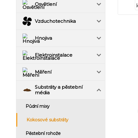
Osvětlení
Vzduchotechnika
Hnojiva
Elektroinstalace
Měření
Substráty a pěstební
média
Půdní mixy
Kokosové substráty
Pěstební rohože