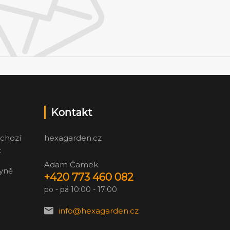
Kontakt
chozí
hexagarden.cz
:
Adam Čamek
zyně
+420 773 460 082
po - pá 10:00 - 17:00
info@hexagarden.cz