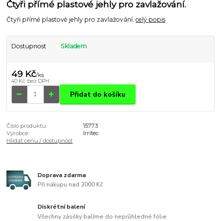
Čtyři přímé plastové jehly pro zavlažování.
Čtyři přímé plastové jehly pro zavlažování.
celý popis
Dostupnost
Skladem
49 Kč
/
ks
40 Kč
bez DPH
Přidat do košíku
Číslo produktu:
15773
Výrobce:
Irritec
Hlídat cenu / dostupnost
Doprava zdarma
Při nákupu nad 3000 Kč
Diskrétní balení
Všechny zásilky balíme do neprůhledné fólie