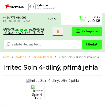
0
ks
+420 773 460 082
CZK
za
0 Kč
po - pá 10:00 - 17:00
Kategorie
Hledat
Úvod
Závlaha
Rozvody kapilár
Irritec Spin 4-dílný, přímá jehla
Irritec Spin 4-dílný, přímá jehla