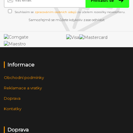
Přihlásit se
Souhlasím se
zpracováním osobních údajů
za účelem rozesílky newsletteru.
Samozřejmě se můžete kdykoliv zase odhlásit
Informace
Obchodní podmínky
Reklamace a vratky
Doprava
Kontatky
Doprava