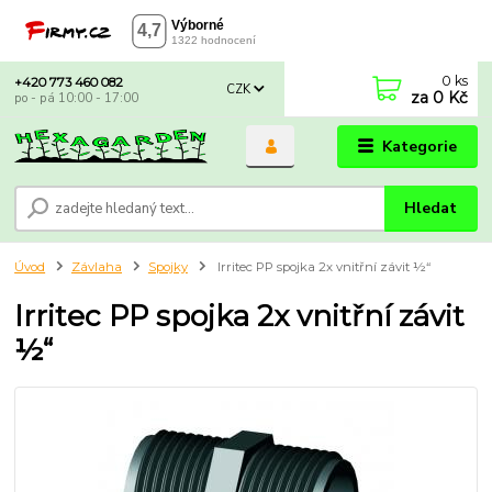
0
ks
+420 773 460 082
CZK
za
0 Kč
po - pá 10:00 - 17:00
Kategorie
Hledat
Úvod
Závlaha
Spojky
Irritec PP spojka 2x vnitřní závit ½“
Irritec PP spojka 2x vnitřní závit
½“