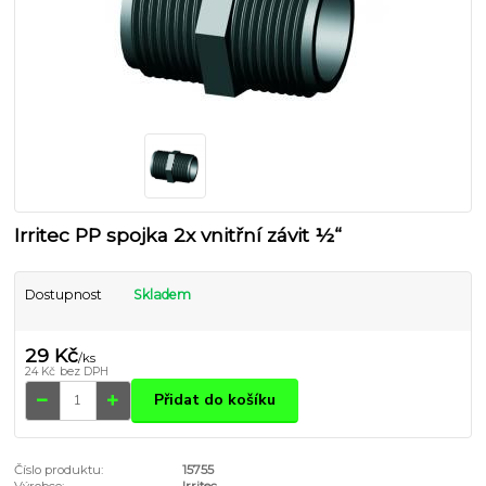
Irritec PP spojka 2x vnitřní závit ½“
Dostupnost
Skladem
29 Kč
/
ks
24 Kč
bez DPH
Přidat do košíku
Číslo produktu:
15755
Výrobce:
Irritec