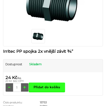
Irritec PP spojka 2x vnější závit ¾“
Dostupnost
Skladem
24 Kč
/
ks
20 Kč
bez DPH
Přidat do košíku
Číslo produktu:
15753
Výrobce:
Irritec