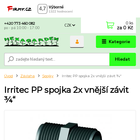
0
ks
+420 773 460 082
CZK
za
0 Kč
po - pá 10:00 - 17:00
Kategorie
Hledat
Úvod
Závlaha
Spojky
Irritec PP spojka 2x vnější závit ¾“
Irritec PP spojka 2x vnější závit
¾“