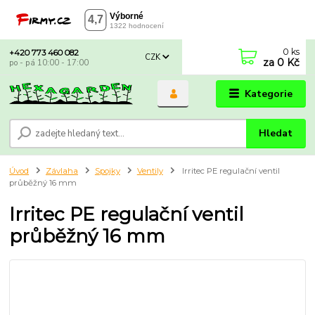
0
ks
+420 773 460 082
CZK
za
0 Kč
po - pá 10:00 - 17:00
Kategorie
Hledat
Úvod
Závlaha
Spojky
Ventily
Irritec PE regulační ventil
průběžný 16 mm
Irritec PE regulační ventil
průběžný 16 mm