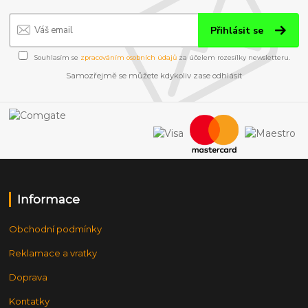
Přihlásit se
Souhlasím se
zpracováním osobních údajů
za účelem rozesílky newsletteru.
Samozřejmě se můžete kdykoliv zase odhlásit
Informace
Obchodní podmínky
Reklamace a vratky
Doprava
Kontatky