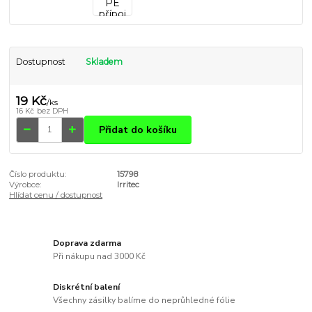
Dostupnost
Skladem
19 Kč
/
ks
16 Kč
bez DPH
Přidat do košíku
Číslo produktu:
15798
Výrobce:
Irritec
Hlídat cenu / dostupnost
Doprava zdarma
Při nákupu nad 3000 Kč
Diskrétní balení
Všechny zásilky balíme do neprůhledné fólie