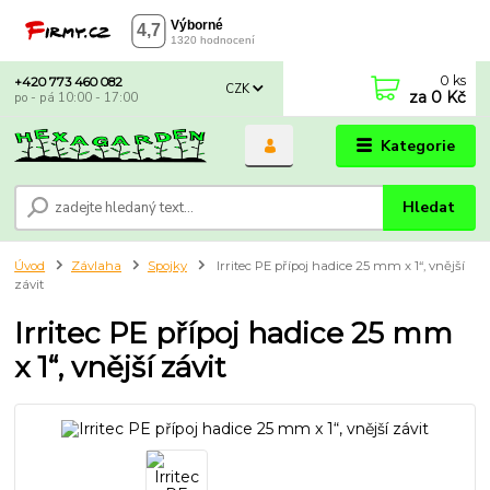
0
ks
+420 773 460 082
CZK
za
0 Kč
po - pá 10:00 - 17:00
Kategorie
Hledat
Úvod
Závlaha
Spojky
Irritec PE přípoj hadice 25 mm x 1“, vnější
závit
Irritec PE přípoj hadice 25 mm
x 1“, vnější závit