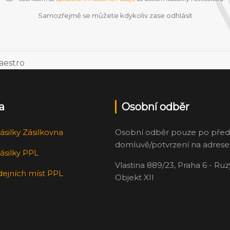
Samozřejmě se můžete kdykoliv zase odhlásit
a
Osobní odběr
ásilky Zásilkovna
Osobní odběr pouze po před
domluvě/potvrzení na adrese
ásilky PPL
Vlastina 889/23, Praha 6 - Ru
dejních míst PPL
Objekt XII