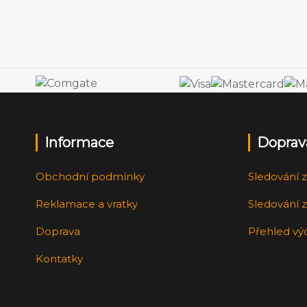
Informace
Doprav
Obchodní podmínky
Sledování z
Reklamace a vratky
Sledování z
Doprava
Přehled vý
Kontatky