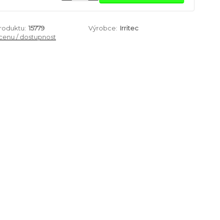
produktu:
15779
Výrobce:
Irritec
 cenu / dostupnost