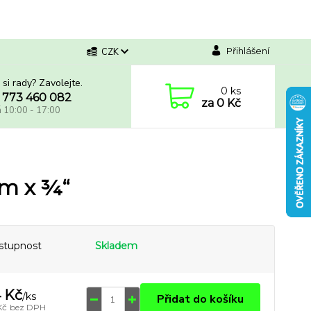
Přihlášení
CZK
 si rady? Zavolejte.
0
ks
 773 460 082
za
0 Kč
á 10:00 - 17:00
 mm x ¾“
stupnost
Skladem
 Kč
/
ks
Přidat do košíku
Kč
bez DPH