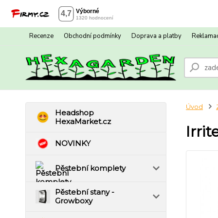
Recenze
Obchodní podmínky
Doprava a platby
Reklamac
Úvod
Headshop
HexaMarket.cz
Irri
NOVINKY
Pěstební komplety
Pěstební stany -
Growboxy