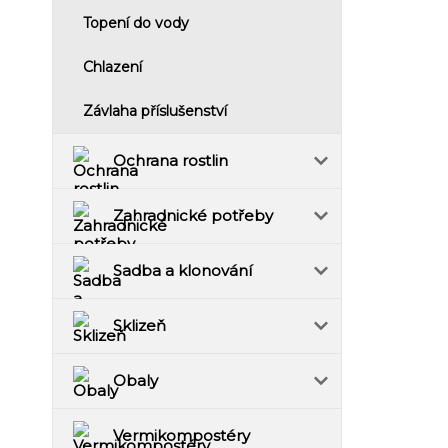
Topení do vody
Chlazení
Závlaha příslušenství
Ochrana rostlin
Zahradnické potřeby
Sadba a klonování
Sklizeň
Obaly
Vermikompostéry