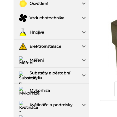
Osvětlení
Vzduchotechnika
Hnojiva
Elektroinstalace
Měření
Substráty a pěstební
média
Mykorhiza
Květináče a podmisky