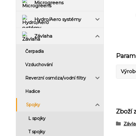
Microgreens
Hydro/Aero systémy
Závlaha
Čerpadla
Param
Vzduchování
Výrob
Reverzní osmóza/vodní filtry
Hadice
Spojky
Zboží 
L spojky
Závl
T spojky