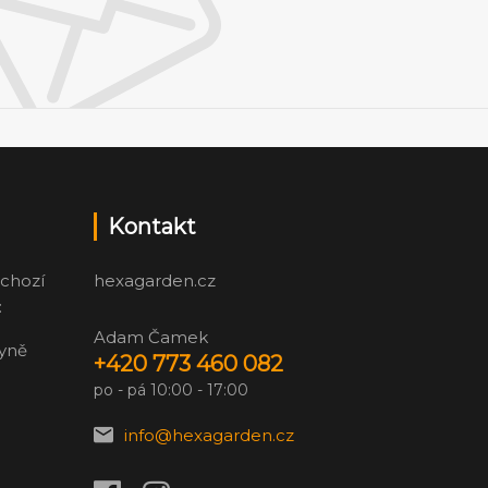
Kontakt
chozí
hexagarden.cz
:
Adam Čamek
zyně
+420 773 460 082
po - pá 10:00 - 17:00
info@hexagarden.cz