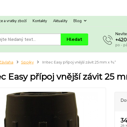
e a vratky zboží
Kontakty
Aktuality
Blog
Nevíte
Hledat
+420
po - p
Závlaha
Spojky
Irritec Easy přípoj vnější závit 25 mm x ¾“
tec Easy přípoj vnější závit 25
Do
34
28 