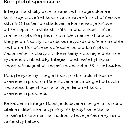
Kompletní specifikace
Integra Boost díky patentované technologii dokonale
kontroluje úroveň vlhkosti a zachovává vůni a chuť čerstvé
sklizně. Od sušení po skladování a konzervaci je klíčové
udržení optimální vlhkosti. Příliš mnoho vlhkosti může
znamenat plísně a příliš málo může znamenat produkt,
který je příliš suchý, rozpadá se, nevypadá dobře a ani dobře
nechutná. Rozlučte se s přesušenou úrodou či plísní.
Zapomeňte na obavy z vlhké sušárny a poznejte dokonale
vyváženou vlhkost díky Integra Boost. Vaše bylinky si
nezaslouží nic jiného! Bezpečné, bez soli a 100% netoxické.
Použijte systémy Integra Boost pro kontrolu vlhkosti v
uzavřeném prostoru. Patentovaná technologie buď uvolní
nebo absorbuje vlhkost a udržuje danou vlhkost v
uzavřeném prostředí.
Ke každému Integra Boost je dodávána inteligentní snadno
čitelná indikační karta výměny. Vždy když se tečka na
indikační kartě změní na modrou, víte, že je čas na výměnu
za čerstvý balíček.