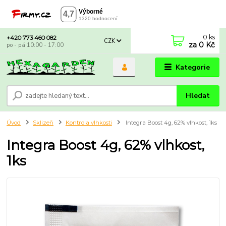
0
ks
+420 773 460 082
CZK
za
0 Kč
po - pá 10:00 - 17:00
Kategorie
Hledat
Úvod
Sklizeň
Kontrola vlhkosti
Integra Boost 4g, 62% vlhkost, 1ks
Integra Boost 4g, 62% vlhkost,
1ks