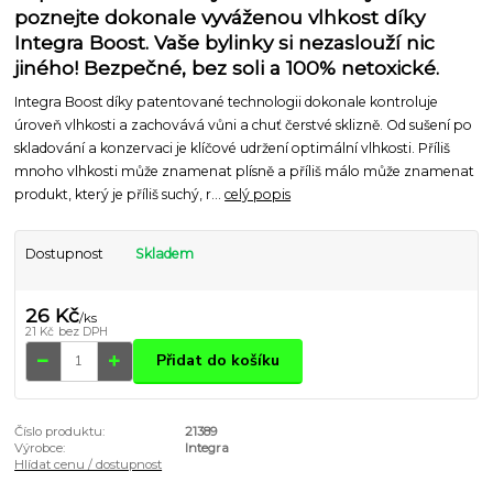
poznejte dokonale vyváženou vlhkost díky
Integra Boost. Vaše bylinky si nezaslouží nic
jiného! Bezpečné, bez soli a 100% netoxické.
Integra Boost díky patentované technologii dokonale kontroluje
úroveň vlhkosti a zachovává vůni a chuť čerstvé sklizně. Od sušení po
skladování a konzervaci je klíčové udržení optimální vlhkosti. Příliš
mnoho vlhkosti může znamenat plísně a příliš málo může znamenat
produkt, který je příliš suchý, r...
celý popis
Dostupnost
Skladem
26 Kč
/
ks
21 Kč
bez DPH
Přidat do košíku
Číslo produktu:
21389
Výrobce:
Integra
Hlídat cenu / dostupnost