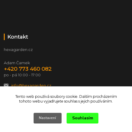
Kontakt
hexagarden.cz
Adam Čamek
+420 773 460 082
po - pá 10:00 - 17:00
info@hexagarden.cz
Tento web používá soubory cookie. Dalším procházením
tohoto webu vyjadřujete souhlas s jejich používáním.
Souhlasím
Nastavení
© 2026 hexagarden.cz Všechna práva vyhrazena