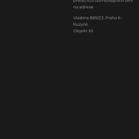
předchozí domluvě/potvrzení
na adrese:
Vlastina 889/23, Praha 6 -
Ruzyně
Objekt XII