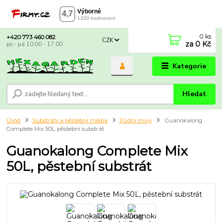
0
ks
+420 773 460 082
CZK
za
0 Kč
po - pá 10:00 - 17:00
Kategorie
Hledat
Úvod
Substráty a pěstební média
Půdní mixy
Guanokalong
Complete Mix 50L, pěstební substrát
Guanokalong Complete Mix
50L, pěstební substrát