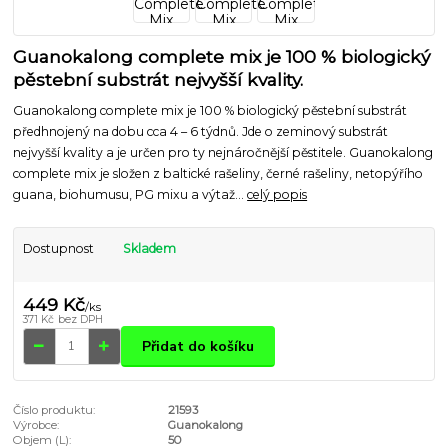
Guanokalong complete mix je 100 % biologický
pěstební substrát nejvyšší kvality.
Guanokalong complete mix je 100 % biologický pěstební substrát
předhnojený na dobu cca 4 – 6 týdnů. Jde o zeminový substrát
nejvyšší kvality a je určen pro ty nejnáročnější pěstitele. Guanokalong
complete mix je složen z baltické rašeliny, černé rašeliny, netopýřího
guana, biohumusu, PG mixu a výtaž...
celý popis
Dostupnost
Skladem
449 Kč
/
ks
371 Kč
bez DPH
Přidat do košíku
Číslo produktu:
21593
Výrobce:
Guanokalong
Objem (L):
50