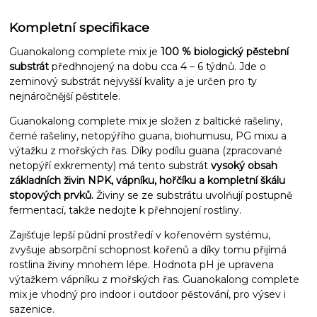
Kompletní specifikace
Guanokalong complete mix je
100 % biologický pěstební
substrát
předhnojený na dobu cca 4 – 6 týdnů. Jde o
zeminový substrát nejvyšší kvality a je určen pro ty
nejnáročnější pěstitele.
Guanokalong complete mix je složen z baltické rašeliny,
černé rašeliny, netopýřího guana, biohumusu, PG mixu a
výtažku z mořských řas. Díky podílu guana (zpracované
netopýří exkrementy) má tento substrát
vysoký obsah
základních živin NPK, vápníku, hořčíku a kompletní škálu
stopových prvků.
Živiny se ze substrátu uvolňují postupně
fermentací, takže nedojte k přehnojení rostliny.
Zajišťuje lepší půdní prostředí v kořenovém systému,
zvyšuje absorpční schopnost kořenů a díky tomu přijímá
rostlina živiny mnohem lépe. Hodnota pH je upravena
výtažkem vápníku z mořských řas. Guanokalong complete
mix je vhodný pro indoor i outdoor pěstování, pro výsev i
sazenice.