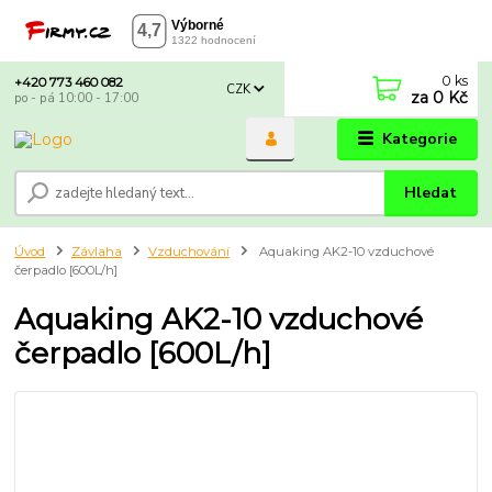
0
ks
+420 773 460 082
CZK
za
0 Kč
po - pá 10:00 - 17:00
Kategorie
Hledat
Úvod
Závlaha
Vzduchování
Aquaking AK2-10 vzduchové
čerpadlo [600L/h]
Aquaking AK2-10 vzduchové
čerpadlo [600L/h]