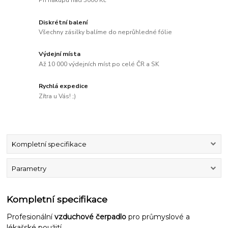
Při nákupu nad 3000 Kč
Diskrétní balení
Všechny zásilky balíme do neprůhledné fólie
Výdejní místa
Až 10 000 výdejních míst po celé ČR a SK
Rychlá expedice
Zítra u Vás! ;)
Kompletní specifikace
Parametry
Kompletní specifikace
Profesionální
vzduchové čerpadlo
pro průmyslové a
lékařské použití.