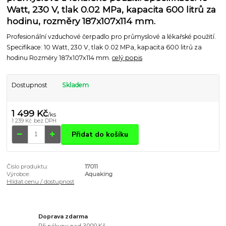
Watt, 230 V, tlak 0.02 MPa, kapacita 600 litrů za
hodinu, rozměry 187x107x114 mm.
Profesionální vzduchové čerpadlo pro průmyslové a lékařské použití.
Specifikace: 10 Watt, 230 V, tlak 0.02 MPa, kapacita 600 litrů za
hodinu Rozměry 187x107x114 mm.
celý popis
Dostupnost
Skladem
1 499 Kč
/
ks
1 239 Kč
bez DPH
Přidat do košíku
Číslo produktu:
17011
Výrobce:
Aquaking
Hlídat cenu / dostupnost
Doprava zdarma