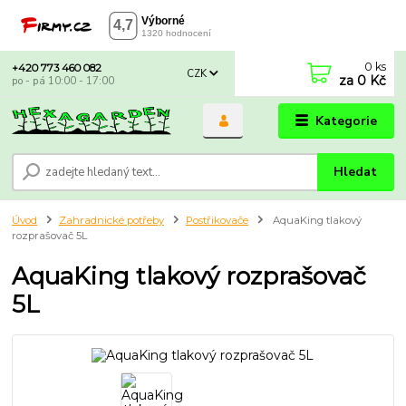
0
ks
+420 773 460 082
CZK
za
0 Kč
po - pá 10:00 - 17:00
Kategorie
Hledat
Úvod
Zahradnické potřeby
Postřikovače
AquaKing tlakový
rozprašovač 5L
AquaKing tlakový rozprašovač
5L