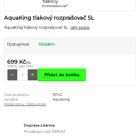
AquaKing tlakový rozprašovač 5L
AquaKing tlakový rozprašovač 5L
celý popis
Dostupnost
Skladem
699 Kč
/
ks
578 Kč
bez DPH
Přidat do košíku
Číslo produktu:
15742
Výrobce:
Aquaking
Hlídat cenu / dostupnost
Doprava zdarma
Při nákupu nad 3000 Kč