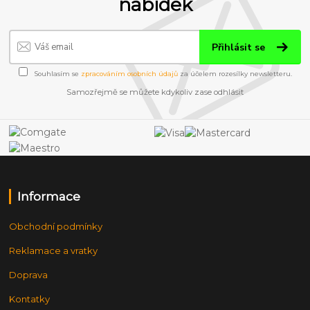
nabídek
Přihlásit se
Souhlasím se
zpracováním osobních údajů
za účelem rozesílky newsletteru.
Samozřejmě se můžete kdykoliv zase odhlásit
Informace
Obchodní podmínky
Reklamace a vratky
Doprava
Kontatky